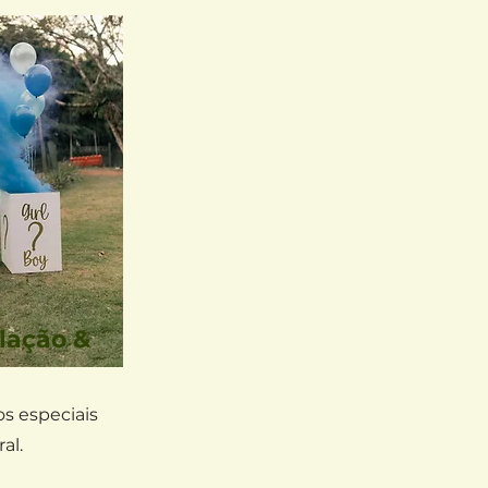
lação &
 especiais
al.