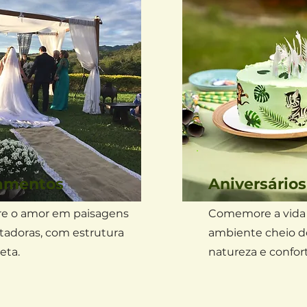
amentos
Aniversários
re o amor em paisagens
Comemore a vid
tadoras, com estrutura
ambiente cheio d
eta.
natureza e confort