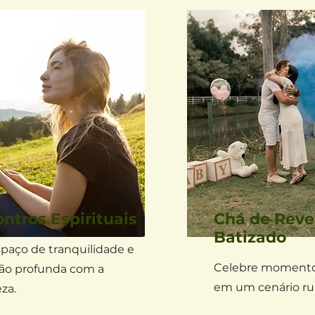
ntros Espirituais
Chá de Reve
Batizado
paço de tranquilidade e
Celebre momentos
ão profunda com a
em um cenário rur
za.